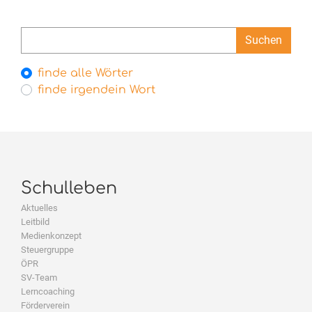
Suchbegriffe
Suchen
Optionen
finde alle Wörter
finde irgendein Wort
Schulleben
Aktuelles
Leitbild
Medienkonzept
Steuergruppe
ÖPR
SV-Team
Lerncoaching
Förderverein