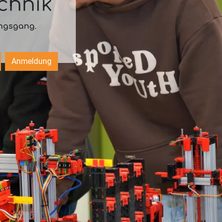
chnik
ungsgang
.
Anmeldung