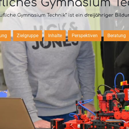
fliches Gymnasium Te
ufliche Gymnasium Technik“ ist ein
dreijähriger Bild
ung
Zielgruppe
Inhalte
Perspektiven
Beratung