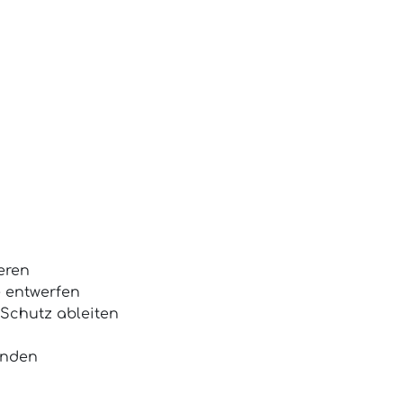
eren
 entwerfen
Schutz ableiten
enden