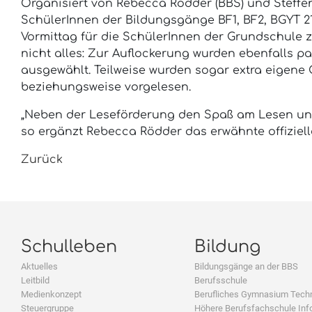
Organisiert von Rebecca Rödder (BBS) und Steffen
SchülerInnen der Bildungsgänge BF1, BF2, BGYT 2
Vormittag für die SchülerInnen der Grundschule
nicht alles: Zur Auflockerung wurden ebenfalls
ausgewählt. Teilweise wurden sogar extra eigene G
beziehungsweise vorgelesen.
„Neben der Leseförderung den Spaß am Lesen und
so ergänzt Rebecca Rödder das erwähnte offizielle 
Zurück
Schulleben
Bildung
Aktuelles
Bildungsgänge an der BBS
Leitbild
Berufsschule
Medienkonzept
Berufliches Gymnasium Tech
Steuergruppe
Höhere Berufsfachschule Inf