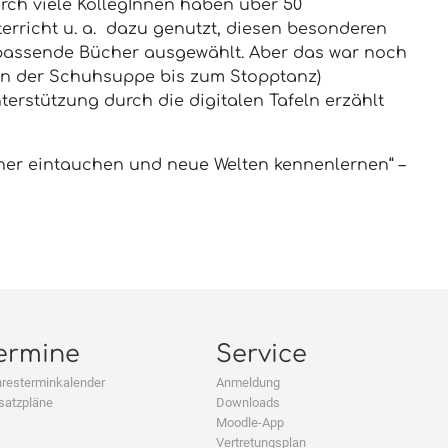
urch viele KollegInnen haben über 50
erricht u. a. dazu genutzt, diesen besonderen
 passende Bücher ausgewählt. Aber das war noch
on der Schuhsuppe bis zum Stopptanz)
terstützung durch die digitalen Tafeln erzählt
her eintauchen und neue Welten kennenlernen“ –
ermine
Service
resterminkalender
Anmeldung
satzpläne
Downloads
Moodle-App
Vertretungsplan