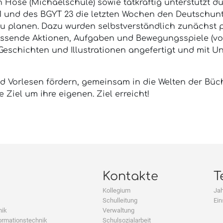
 Höse (Michaelschule) sowie tatkräftig unterstützt d
1 und des BGYT 23 die letzten Wochen den Deutschunt
 zu planen. Dazu wurden selbstverständlich zunächst
 passende Aktionen, Aufgaben und Bewegungsspiele (v
eschichten und Illustrationen angefertigt und mit Un
 Vorlesen fördern, gemeinsam in die Welten der Büc
Ziel um ihre eigenen. Ziel erreicht!
Kontakte
T
Kollegium
Jah
Schulleitung
Ein
nik
Verwaltung
ormationstechnik
Schulsozialarbeit