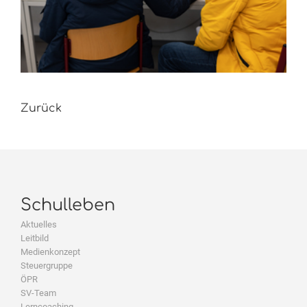
Zurück
Schulleben
Aktuelles
Leitbild
Medienkonzept
Steuergruppe
ÖPR
SV-Team
Lerncoaching