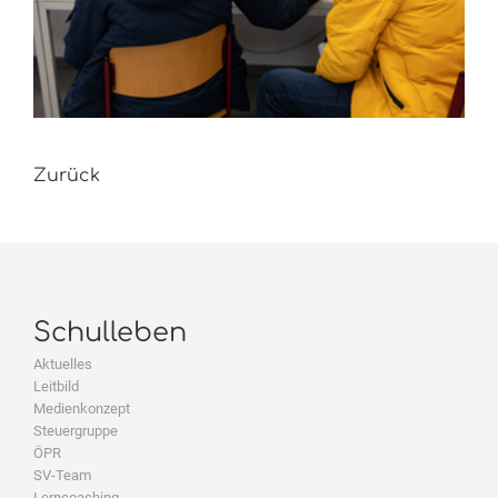
Zurück
Schulleben
Aktuelles
Leitbild
Medienkonzept
Steuergruppe
ÖPR
SV-Team
Lerncoaching